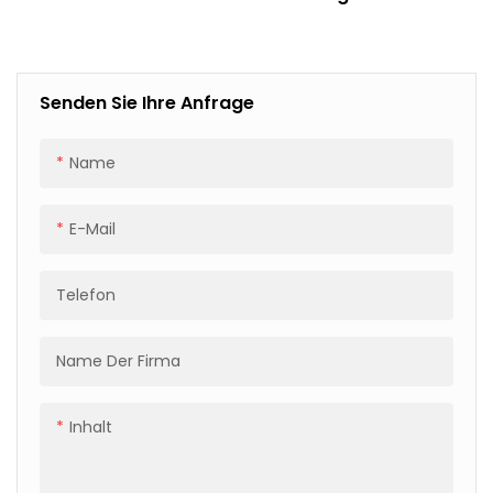
In Sondergrößen Für
En Für Die Papier-,
Versand Und Logistik
Stahl-, Glas- Und
Holzindustrie.
Senden Sie Ihre Anfrage
Name
E-Mail
Telefon
Name Der Firma
Inhalt