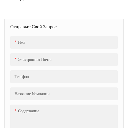
Оборудования,
Лентой Для Бумажной,
Нестандартные Размеры,
Сталелитейной, Стекольной
Для Транспортировки И
И Лесопромышленной
Логистики.
Отраслей.
Отправьте Свой Запрос
Имя
Электронная Почта
Телефон
Название Компании
Содержание