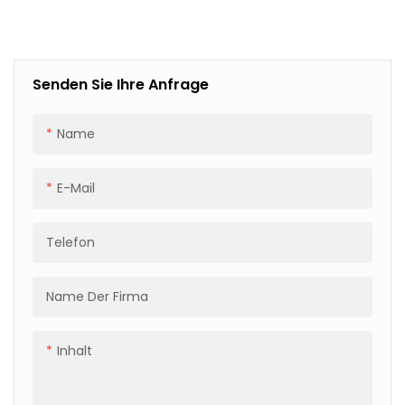
Palettenwickler Mit
Einstellbarer
Geschwindigkeit Und
Spannung Für Stabilität
Senden Sie Ihre Anfrage
Name
E-Mail
Telefon
Name Der Firma
Inhalt