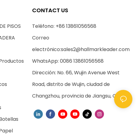
CONTACT US
DE PISOS
Teléfono: +86 13861056568
MADERA
Correo
electrónico:
sales2@hallmarkleader.com
 Productos
WhatsApp: 0086 13861056568
Dirección: No. 66, Wujin Avenue West
cos
Road, distrito de Wujin, ciudad de
Changzhou, provincia de Jiangsu, China
s
Botellas
 Papel