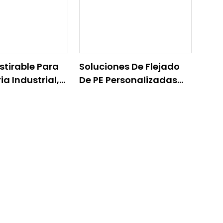
Estirable Para
Soluciones De Flejado
a Industrial,
De PE Personalizadas
s
Para Las Industrias Del
izados Para
Papel, El Acero, El Vidrio
Logística
Y La Madera