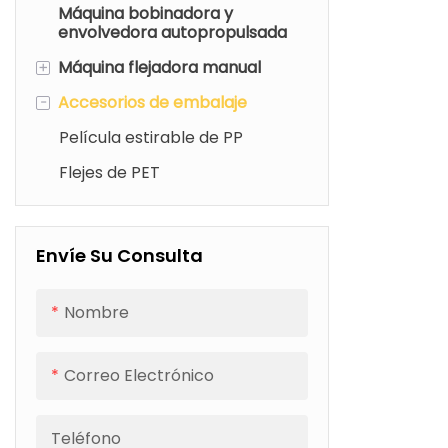
Máquina bobinadora y
envolvedora autopropulsada
+
Máquina flejadora manual
-
Accesorios de embalaje
Máquina flejadora neumática
Máquina flejadora eléctrica
Película estirable de PP
Flejes de PET
Envíe Su Consulta
Nombre
Correo Electrónico
Teléfono