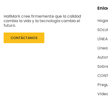
Enla
HallMark cree firmemente que la calidad
Hoga
cambia la vida y la tecnología cambia el
futuro.
SOLU
CONTÁCTANOS
LÍNE
Línea
Autom
Sobre
CONT
Pregu
Víde