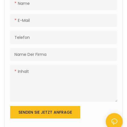
automatisierten
Name
Lagersystem mit hoher
Lagerdichte für Logistik/E-
Commerce – Hallmark
International Group Limited.
E-Mail
Telefon
Name Der Firma
Inhalt
SENDEN SIE JETZT ANFRAGE