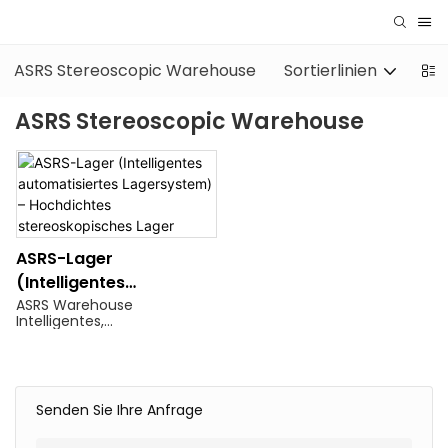
ASRS Stereoscopic Warehouse
Sortierlinien
FÖ
ASRS Stereoscopic Warehouse
ASRS-Lager
(Intelligentes
Automatisiertes
ASRS Warehouse
Intelligentes,
Lagersystem) –
automatisiertes
Hochdichtes
Lagersystem: Hochdichtes,
stereoskopisches Lager für
Stereoskopisches Lager
Logistik/E-Commerce.
Details und Preise finden Sie
Senden Sie Ihre Anfrage
bei ASRS Warehouse, einem
intelligenten,