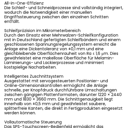
All-in-One-Effizienz
Die Schleif- und Schneidprozesse sind vollständig integriert,
wodurch die Notwendigkeit einer manuellen
Eingriffssteuerung zwischen den einzelnen Schritten
entfällt.
Schleifpräzision im Mikrometerbereich
Durch den Einsatz einer Mehrwalzen-Schleifkonfiguration
mit in Deutschland gefertigten Schleifbändern und einem
geschlossenen Spannungsregelungssystem erreicht die
Anlage eine Dickentoleranz von ±0,1 mm und eine
gleichbleibende Oberflächenrauheit von Ra ≤ 1,6 μm. Dies
gewährleistet eine makellose Oberfläche für Melamin-
Laminierungs- und Lackierprozesse und minimiert
kostspielige Nacharbeiten.
Intelligentes Zuschnittsystem
Ausgestattet mit servogesteuerten Positionier- und
Online-Dimensionskontrollen ermöglicht die Anlage
schnelle, per Knopfdruck durchführbare Umschaltungen
zwischen gängigen Plattenformaten, darunter 1220 × 2440
mm und 1830 × 3660 mm. Die Schnittgenauigkeit liegt
innerhalb von ±0,5 mm und gewährleistet saubere,
splitterfreie Kanten, die direkt in Fertigprodukten eingesetzt
werden können.
Vollautomatische Steuerung
Das SPS-Touchscreen-Bedienfeld ermöglicht das