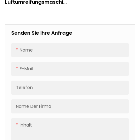
Luftumreifungsmaschin
E Aus
Aluminiumlegierung Für
Industrielle
Verpackungen, 4500 N
Senden Sie Ihre Anfrage
Zugkraft
Name
E-Mail
Telefon
Name Der Firma
Inhalt