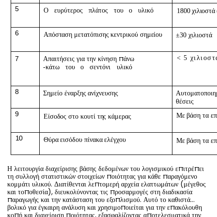
5
Ο
ευρύτερος
πλάτος
του
ο
υλικό
1800 χιλιοστά
6
Απόσταση μετατόπισης κεντρικού σημείου
±30 χιλιοστά
πάνω
<
5 χιλιοστ
7
Απαιτήσεις για την
κίνηση
-κάτω
του
ο
σεντόνι
υλικό
8
Σημείο έναρξης ανίχνευσης
Αυτοματοποιη
θέσεις
9
Με βάση τα επ
Είσοδος στο κουτί της κάμερας
10
Θύρα εισόδου πίνακα ελέγχου
Με βάση τα επ
Η λειτουργία διαχείρισης βάσης δεδομένων του λογισμικού επιτρέπει
τη συλλογή στατιστικών στοιχείων ποιότητας για κάθε παραγόμενο
κομμάτι υλικού. Διατίθενται λεπτομερή αρχεία ελαττωμάτων (μέγεθος
και τοποθεσία), διευκολύνοντας τις προσαρμογές στη διαδικασία
παραγωγής και την κατάσταση του εξοπλισμού. Αυτό το καθιστά...
βολικό για έγκαιρη ανάλυση και χρησιμοποιείται για την επακόλουθη
κοπή και διαχείριση ποιότητας, εξασφαλίζοντας αποτελεσματικά την