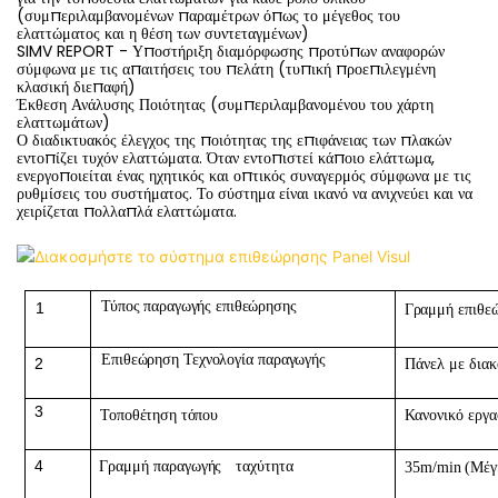
(συμπεριλαμβανομένων παραμέτρων όπως το μέγεθος του
ελαττώματος και η θέση των συντεταγμένων)
SIMV REPORT - Υποστήριξη διαμόρφωσης προτύπων αναφορών
σύμφωνα με τις απαιτήσεις του πελάτη (τυπική προεπιλεγμένη
κλασική διεπαφή)
Έκθεση Ανάλυσης Ποιότητας (συμπεριλαμβανομένου του χάρτη
ελαττωμάτων)
Ο διαδικτυακός έλεγχος της ποιότητας της επιφάνειας των πλακών
εντοπίζει τυχόν ελαττώματα. Όταν εντοπιστεί κάποιο ελάττωμα,
ενεργοποιείται ένας ηχητικός και οπτικός συναγερμός σύμφωνα με τις
ρυθμίσεις του συστήματος. Το σύστημα είναι ικανό να ανιχνεύει και να
χειρίζεται πολλαπλά ελαττώματα.
Τύπος παραγωγής επιθεώρησης
1
Γραμμή
επιθε
Επιθεώρηση
Τεχνολογία
παραγωγής
2
Πάνελ με δια
3
Τοποθέτηση τόπου
Κανονικό εργα
4
Γραμμή παραγωγής
ταχύτητα
35m/min (Μέγ