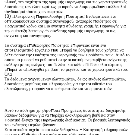
υλικού, την ταχύτητα της γραμμής παραγωγής και τις χαρακτηριστικές
διαστάσεις των ελαττωμάτων, μπορούν να διαμορφωθούν πολλαπλοί
συνδυασμοί συστοιχιών καμερών.
(3) Ηλεκτρονική παρακολούθηση ποιότητας: Ενσωματώνει ένα
οπτικοακουστικό σύστημα συναγερμού, αναφορές ποιότητας σε
πραγματικό χρόνο και μια ενότητα σύνδεσης γραμμής παραγωγής για
την επίτευξη λειτουργιών σύνδεσης γραμμής παραγωγής, όπως
ανίχνευση και συναγερμός.
Το σύστημα επιθεώρησης ποιότητας επιφάνειας είναι ένα
αποτελεσματικό εργαλείο που μπορεί να βοηθήσει τους χρήστες να
βελτιώσουν την ποιότητα της παραγωγής των προϊόντων τους. Αυτό το
σύστημα μπορεί να ρυθμιστεί στην απαιτούμενη ακρίβεια ανίχνευσης
ανάλογα με τις ανάγκες του πελάτη και κάθε επίπεδο ελαττώματος
μπορεί να αξιολογηθεί με βάση το μέγεθος και τα χαρακτηριστικά του.
Όλα
Τα δεδομένα ανιχνευμένων ελαττωμάτων, όπως εικόνες ελαττωμάτων,
διαστάσεις μεγέθους και πληροφορίες για την τοποθεσία του
ελαττώματος, μπορούν να αποθηκευτούν και να εμφανιστούν.
Αυτό το σύστημα χρησιμοποιεί προηγμένες δυνατότητες διαχείρισης
βάσεων δεδομένων για να παρέχει ολοκληρωμένη βοήθεια στον
ποιοτικό έλεγχο της παραγωγικής διαδικασίας. Οι βασικές λειτουργικές
του ενότητες περιλαμβάνουν:
Στατιστικά στοιχεία ποιοτικών δεδομένων
- Καταγραφή πληροφοριών
για την τοποθεσία ελαττωμάτων για κάθε ρολό υλικού