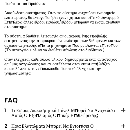
ποιότητα του προϊόντος.
Διασύνδεση συστήματος. Όταν το σύστημα ανιχνεύσει ένα σημείο
ελαττώματος, θα ενεργοποιήσει έναν ηχητικό και οπτικό συναγερμό.
Επιπλέον, άλλες έξοδοι εισόδου/εξόδου μπορούν να ενσωματωθούν
στο σύστημα.
Το σύστημα διαθέτει λειτουργία απομακρυσμένης προβολής,
επιτρέποντας την απομακρυσμένη ανάκτηση των δεδομένων και των
αρχείων ανίχνευσης από τα μηχανήματα που βρίσκονται επί τόπου.
(Το συνεργείο πρέπει να διαθέτει σύνδεση στο διαδίκτυο.)
Όταν ελέγχεται κάθε φύλλο υλικού, δημιουργείται ένας αντίστοιχος
αριθμός αναγνώρισης και αποστέλλεται στον εκτυπωτή λέιζερ,
διευκολύνοντας τον επακόλουθο ποιοτικό έλεγχο και την
ιχνηλασιμότητα.
FAQ
1
Τι Είδους Διακοσμητικά Πάνελ Μπορεί Να Ανιχνεύσει
Αυτός Ο Εξοπλισμός Οπτικής Επιθεώρησης;
2
Ποια Ελαττώματα Μπορεί Να Εντοπίσει Ο