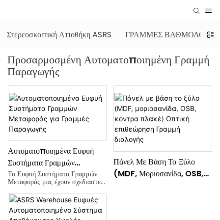
Στερεοσκοπική Αποθήκη ASRS
ΓΡΑΜΜΕΣ ΒΑΘΜΟΛΟΓΗΣ
Προσαρμοσμένη Αυτοματοποιημένη Γραμμή
Παραγωγής
Αυτοματοποιημένα Ευφυή
Πάνελ Με Βάση Το Ξύλο
Συστήματα Γραμμών
(MDF, Μοριοσανίδα, OSB,
Μεταφοράς Για Γραμμές
Τα Ευφυή Συστήματα Γραμμών
Μεταφοράς μας έχουν σχεδιαστεί
Κόντρα Πλακέ) Οπτική
Παραγωγής
για καθολική εφαρμογή σε
Επιθεώρηση Γραμμή
διάφορους κλάδους, καλύπτοντας
την κατασκευή, τη συσκευασία
Διαλογής
logistics, την επεξεργασία