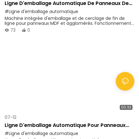
Ligne D'emballage Automatique De Panneaux De
Particules MDF - Machine D'emballage Et De
#Ligne d'emballage automatique
Cerclage En Fin De Ligne
Machine intégrée d'emballage et de cerclage de fin de
ligne pour panneaux MDF et agglomérés. Fonctionnement
entièrement automatique, performances stables et
73
0
emballage protecteur fiable pour l'industrie des panneaux
de bois.
00:33
07-12
Ligne D'emballage Automatique Pour Panneaux
OSB (panneaux De Particules Orientées)
#Ligne d'emballage automatique