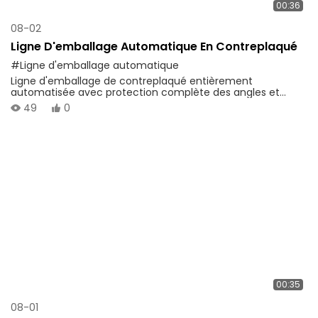
00:36
08-02
Ligne D'emballage Automatique En Contreplaqué
#Ligne d'emballage automatique
Ligne d'emballage de contreplaqué entièrement
automatisée avec protection complète des angles et
fonction d'emballage. Idéale pour l'industrie des panneaux
49
0
de bois, elle garantit un fonctionnement stable et une
productivité élevée.
00:35
08-01