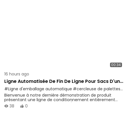
00:34
16 hours ago
Ligne Automatisée De Fin De Ligne Pour Sacs D'une
Tonne Ligne De Conditionnement | Solution
#Ligne d'emballage automatique
#cercleuse de palettes
#M
D'emballage Robuste
Bienvenue à notre dernière démonstration de produit
présentant une ligne de conditionnement entièrement
automatisée pour big bags (FIBC/grands sacs) Ligne de
38
0
conditionnement. Conçu pour les applications industrielles
exigeantes, ce système intégré garantit une stabilité
maximale des palettes, un alignement précis des sacs et
un maintien sûr de la charge. ⚙️ Équipements et processus
clés présentés dans cette vidéo :