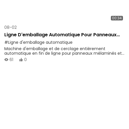
00:34
08-02
Ligne D'emballage Automatique Pour Panneaux
Décoratifs | Équipement De Cerclage Et
#Ligne d'emballage automatique
D'emballage De Fin De Ligne
Machine d'emballage et de cerclage entièrement
automatique en fin de ligne pour panneaux mélaminés et
décoratifs. Fonctionnement stable, protection complète,
61
0
gain de main-d'œuvre et haute efficacité d'emballage
pour la production de panneaux de bois.