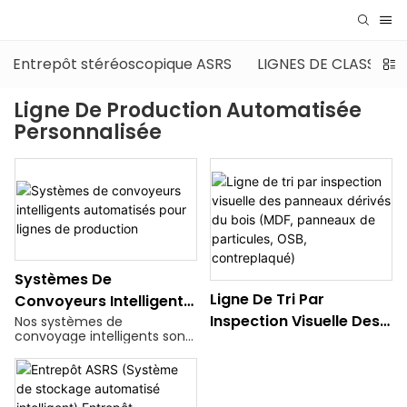
Entrepôt stéréoscopique ASRS
LIGNES DE CLASSEM
Ligne De Production Automatisée
Personnalisée
Systèmes De
Ligne De Tri Par
Convoyeurs Intelligents
Inspection Visuelle Des
Automatisés Pour
Nos systèmes de
convoyage intelligents sont
Panneaux Dérivés Du
Lignes De Production
conçus pour une application
Bois (MDF, Panneaux De
universelle et
intersectorielle, couvrant la
Particules, OSB,
fabrication, la logistique,