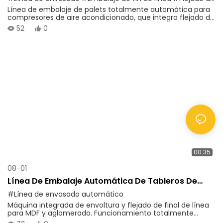
Flejado Y Envoltura Elástica
Línea de embalaje de palets totalmente automática para
compresores de aire acondicionado, que integra flejado de
PET y envoltura con film estirable para un embalaje de
52
0
palets estable, a prueba de polvo y listo para la
exportación. Ideal para fábricas de climatización para
lograr un embalaje de final de línea sin personal y reducir
considerablemente los costos laborales.
00:35
08-01
Línea De Embalaje Automática De Tableros De
Partículas MDF. Máquina De Envoltura Y Flejado Al
#Línea de envasado automático
Final De La Línea.
Máquina integrada de envoltura y flejado de final de línea
para MDF y aglomerado. Funcionamiento totalmente
automático, rendimiento estable y embalaje protector