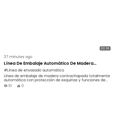
00:36
37 minutes ago
Línea De Embalaje Automático De Madera
Contrachapada
#Línea de envasado automático
Línea de embalaje de madera contrachapada totalmente
automática con protección de esquinas y funciones de
envoltura completas. Ideal para la industria de paneles de
51
0
madera, ofrece un funcionamiento estable y una alta
eficiencia de producción.