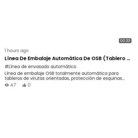
00:33
1 hours ago
Línea De Embalaje Automática De OSB (tablero De
Virutas Orientadas)
#Línea de envasado automático
Línea de embalaje OSB totalmente automática para
tableros de virutas orientadas, protección de esquinas
integrada, envoltura y flejado, alta eficiencia y ahorro de
47
0
mano de obra para el embalaje de final de línea de
paneles de madera.