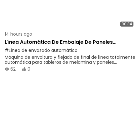
00:34
14 hours ago
Línea Automática De Embalaje De Paneles
Decorativos | Equipos De Flejado Y Envoltura Al
#Línea de envasado automático
Final De La Línea
Máquina de envoltura y flejado de final de línea totalmente
automática para tableros de melamina y paneles
decorativos. Funcionamiento estable, protección total,
62
0
ahorro de mano de obra y alta eficiencia de embalaje para
la producción de paneles de madera.