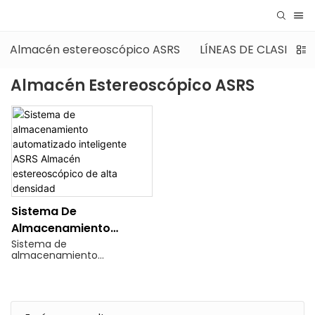
Almacén estereoscópico ASRS
LÍNEAS DE CLASIFIC
Almacén Estereoscópico ASRS
Sistema De
Almacenamiento
Automatizado
Sistema de
almacenamiento
Inteligente ASRS
automatizado inteligente
Almacén
Asrs Warehouse, almacén
estereoscópico de alta
Estereoscópico De Alta
densidad para
Densidad
logística/comercio