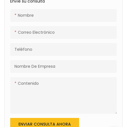
Envíe su consulta
electrónico. Encuentre
detalles y precios sobre el
almacén estereoscópico
Nombre
Asrs Warehouse en Hallmark
International Group Limited.
Correo Electrónico
Teléfono
Nombre De Empresa
Contenido
ENVIAR CONSULTA AHORA