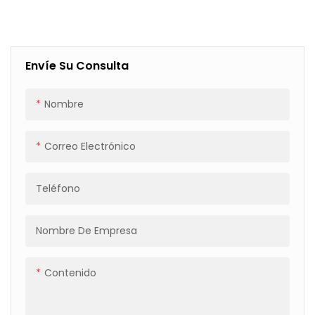
A16, Eficiente Para
Resistencia Para
Logística Y Almacenes.
Embalajes Industriales,
Fuerza De 4500 N
Envíe Su Consulta
Nombre
Correo Electrónico
Teléfono
Nombre De Empresa
Contenido