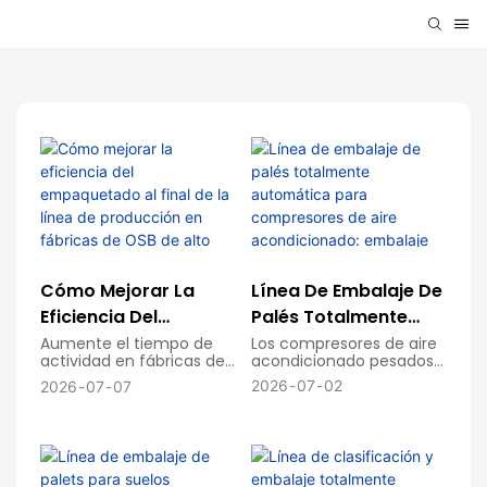
Línea De Embalaje De
Cómo Mejorar La
Palés Totalmente
Eficiencia Del
Automática Para
Empaquetado Al Final
Los compresores de aire
Aumente el tiempo de
acondicionado pesados ​​
actividad en fábricas de
Compresores De Aire
De La Línea De
se enfrentan a altos
OSB de alto volumen.
2026
07
02
2026
07
07
Acondicionado:
Producción En
riesgos de colisión y
Descubra cómo los
fugas de aceite durante
sistemas de embalaje
Embalaje Seguro
Fábricas De OSB De
el transporte
personalizados al final de
Para La Exportación
Alto Volumen
transfronterizo. La línea
la línea, con flejado,
de embalaje de palés
envoltura y protección
De Fabricantes De
para compresores
de bordes automáticos,