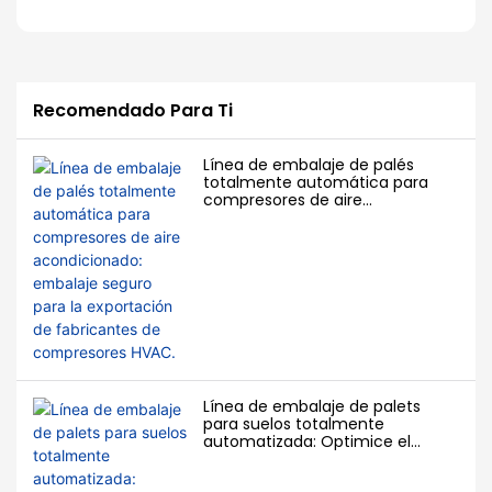
especificaciones,
inconsistente, daños en
Para Una Línea
para su taller. Visite
nuestras líneas
el producto y altos
www.hallmarkleader.net
Inteligente De
automatizadas reducen
costos laborales, lo que
Para obtener su solución
eficazmente los costes
afecta seriamente la
Inspección Visual Y
de embalaje a medida.
laborales, minimizan el
capacidad de
Empaquetado De
desperdicio de material y
producción y la
estabilizan la calidad del
competitividad de los
Tableros.
Recomendado Para Ti
producto, ayudando a las
fabricantes.
fábricas globales de MDF,
OSB y contrachapado a
Línea de embalaje de palés
optimizar sus procesos
totalmente automática para
de producción y
compresores de aire
estandarizar la
acondicionado: embalaje seguro
exportación.
para la exportación de
fabricantes de compresores
HVAC.
Línea de embalaje de palets
para suelos totalmente
automatizada: Optimice el
embalaje de exportación para
fabricantes de suelos.