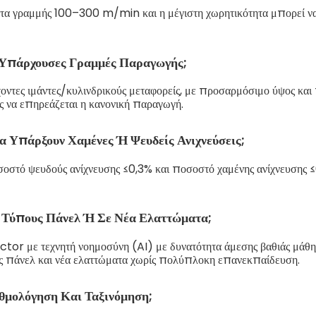
ητα γραμμής 100–300 m/min και η μέγιστη χωρητικότητα μπορεί ν
Υπάρχουσες Γραμμές Παραγωγής;
τες ιμάντες/κυλινδρικούς μεταφορείς, με προσαρμόσιμο ύψος και 
 να επηρεάζεται η κανονική παραγωγή.
α Υπάρξουν Χαμένες Ή Ψευδείς Ανιχνεύσεις;
οσοστό ψευδούς ανίχνευσης ≤0,3% και ποσοστό χαμένης ανίχνευσης ≤
 Τύπους Πάνελ Ή Σε Νέα Ελαττώματα;
or με τεχνητή νοημοσύνη (AI) με δυνατότητα άμεσης βαθιάς μάθη
ς πάνελ και νέα ελαττώματα χωρίς πολύπλοκη επανεκπαίδευση.
θμολόγηση Και Ταξινόμηση;