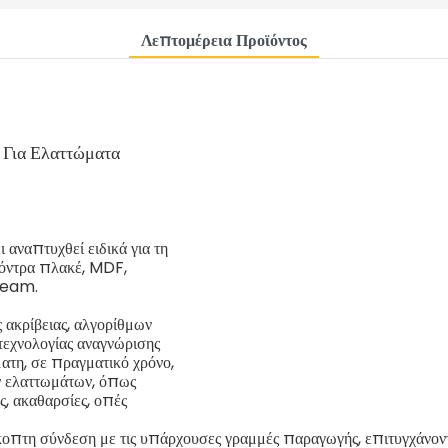
Λεπτομέρεια Προϊόντος
Για Ελαττώματα
αναπτυχθεί ειδικά για τη
κόντρα πλακέ, MDF,
tream.
 ακρίβειας, αλγορίθμων
τεχνολογίας αναγνώρισης
ατη, σε πραγματικό χρόνο,
ν ελαττωμάτων, όπως
ς, ακαθαρσίες, οπές
.
πτη σύνδεση με τις υπάρχουσες γραμμές παραγωγής, επιτυγχάνοντα