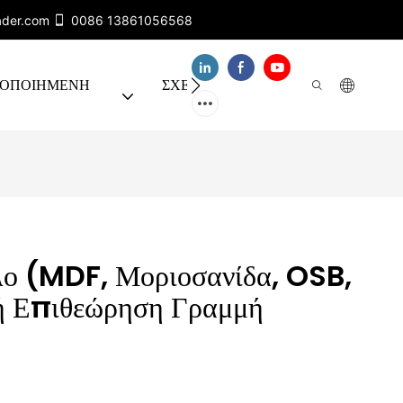
ader.com
0086 13861056568
ΤΟΠΟΙΗΜΈΝΗ
ΣΧΕΤΙΚΑ ΜΕ ΕΜΑΣ
ΕΠΙΚΟΙΝ
λο (MDF, Μοριοσανίδα, OSB,
ή Επιθεώρηση Γραμμή