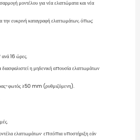
αρμογή μοντέλου για νέα ελαττώματα και νέα
α την ευκρινή καταγραφή ελαττωμάτων, όπως:
ανά 16 ώρες.
 διασφαλιστεί η μηδενική απουσία ελαττωμάτων
μερας-φωτός ≥50 mm (ρυθμιζόμενη).
.
μές.
οντέλα ελαττωμάτων· επιτόπια υποστήριξη εάν