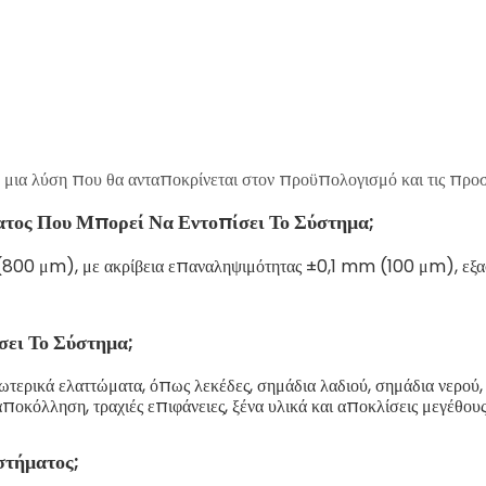
με μια λύση που θα ανταποκρίνεται στον προϋπολογισμό και τις προσ
ατος Που Μπορεί Να Εντοπίσει Το Σύστημα;
 (800 μm), με ακρίβεια επαναληψιμότητας ±0,1 mm (100 μm), εξασ
σει Το Σύστημα;
τερικά ελαττώματα, όπως λεκέδες, σημάδια λαδιού, σημάδια νερού, 
ποκόλληση, τραχιές επιφάνειες, ξένα υλικά και αποκλίσεις μεγέθους
στήματος;