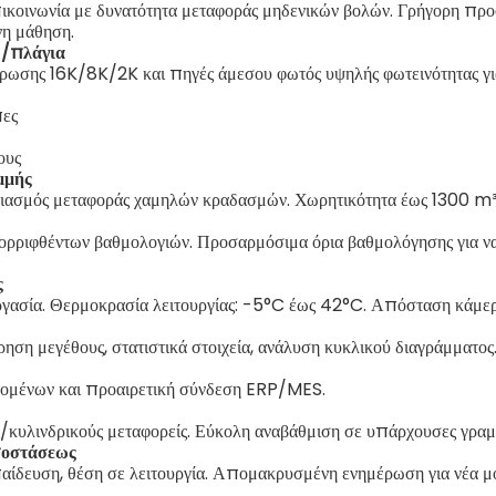
κοινωνία με δυνατότητα μεταφοράς μηδενικών βολών. Γρήγορη προσ
η μάθηση.
/πλάγια
άρωσης 16K/8K/2K και πηγές άμεσου φωτός υψηλής φωτεινότητας γι
πες
ους
μμής
ασμός μεταφοράς χαμηλών κραδασμών. Χωρητικότητα έως 1300 m³ 
ριφθέντων βαθμολογιών. Προσαρμόσιμα όρια βαθμολόγησης για να
ς
ξεργασία. Θερμοκρασία λειτουργίας: -5°C έως 42°C. Απόσταση κά
ση μεγέθους, στατιστικά στοιχεία, ανάλυση κυκλικού διαγράμματος
δομένων και προαιρετική σύνδεση ERP/MES.
/κυλινδρικούς μεταφορείς. Εύκολη αναβάθμιση σε υπάρχουσες γραμ
ποστάσεως
αίδευση, θέση σε λειτουργία. Απομακρυσμένη ενημέρωση για νέα μ