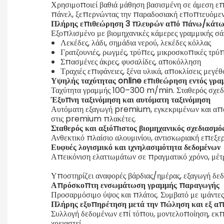
Χρησιμοποιεί βαθιά μάθηση βασισμένη σε άμεση επι
πάνελ, ξεπερνώντας την παραδοσιακή εποπτευόμεν
Πλήρης επιθεώρηση 3 πλευρών από πάνω/κάτω
Εξοπλισμένο με βιομηχανικές κάμερες γραμμικής σ
Λεκέδες, λάδι, σημάδια νερού, λεκέδες κόλλας
Γρατζουνιές, ρωγμές, τρύπες, μικροσκοπικές τρύ
Σπασμένες άκρες, φυσαλίδες, αποκόλληση
Τραχιές επιφάνειες, ξένα υλικά, αποκλίσεις μεγέθ
Υψηλής ταχύτητας online επιθεώρηση εντός γρα
Ταχύτητα γραμμής 100–300 m/min. Σταθερός σχεδι
Έξυπνη ταξινόμηση και αυτόματη ταξινόμηση
Αυτόματη εξαγωγή premium, εγκεκριμένων και απορ
στις premium πλακέτες.
Σταθερός και αξιόπιστος βιομηχανικός σχεδιασμό
Ανθεκτικό πλαίσιο αλουμινίου, αντισκωριακή επε
Ευφυές λογισμικό και ιχνηλασιμότητα δεδομένων
Απεικόνιση ελαττωμάτων σε πραγματικό χρόνο, μέτρη
Υποστηρίζει αναφορές βάρδιας/ημέρας, εξαγωγή δε
Απρόσκοπτη ενσωμάτωση γραμμής παραγωγής
Προσαρμόσιμο ύψος και πλάτος. Συμβατό με ιμάντες
Πλήρης εξυπηρέτηση μετά την πώληση και εξ α
Συλλογή δεδομένων επί τόπου, μοντελοποίηση, εκπ
χρειαστεί.