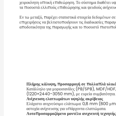
χειροκίνητη οπτική επιθεώρηση. Το σύστημα διαθέτει υψ
τα ποσοστά ελλιπούς επιθεώρησης και ψευδούς ανίχνευ
Εν τω μεταξύ, παρέχει στατιστικά στοιχεία δεδομένων σ
επιχειρήσεις να βελτιστοποιήσουν τις διαδικασίες παραγ
αποδοτικότητα της παραγωγής και το ποσοστό πιστοποί
Πλήρης κάλυψη, προσαρμογή σε πολλαπλά υλικ
Κατάλληλο για μοριοσανίδες (PB/SPB), MDF/HDF,
(1220×2440–3050 mm), με ευρεία συμβατότητα.
Ανίχνευση ελαττωμάτων υψηλής ακρίβειας
Ελάχιστο ανιχνεύσιμο ελάττωμα: 0,8 mm (800 μm)
αστοχία ανίχνευσης για υπάρχοντα ελαττώματα.
Αυτοπροσαρμοζόμενο μοντέλο ανιχνευτή τεχνητής