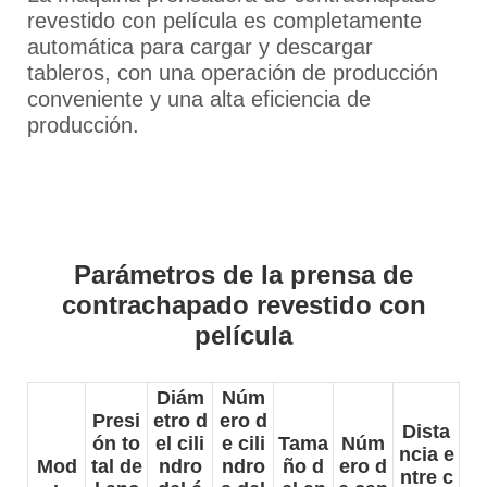
revestido con película es completamente
automática para cargar y descargar
tableros, con una operación de producción
conveniente y una alta eficiencia de
producción.
Parámetros de la prensa de
contrachapado revestido con
película
Diám
Núm
Presi
etro d
ero d
Dista
ón to
el cili
e cili
Tama
Núm
ncia e
Mod
tal de
ndro
ndro
ño d
ero d
ntre c