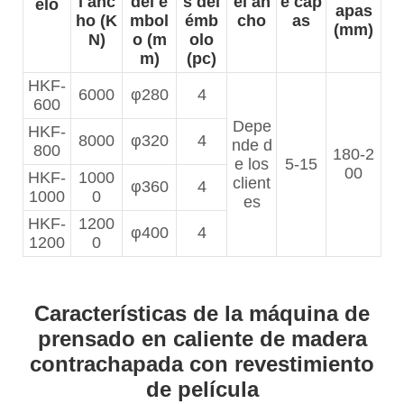
l anc
del é
s del
el an
e cap
elo
apas
ho (K
mbol
émb
cho
as
(mm)
N)
o (m
olo
m)
(pc)
HKF-
6000
φ280
4
600
Depe
HKF-
8000
φ320
4
nde d
800
180-2
e los
5-15
00
HKF-
1000
client
φ360
4
1000
0
es
HKF-
1200
φ400
4
1200
0
Características de la máquina de
prensado en caliente de madera
contrachapada con revestimiento
de película