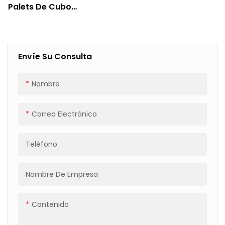
Palets De Cubo
Totalmente Automática
Para La Industria
Automotriz A Prueba De
Rayones
Envíe Su Consulta
Nombre
Correo Electrónico
Teléfono
Nombre De Empresa
Contenido