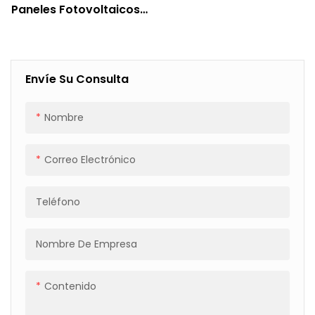
Paneles Fotovoltaicos
De Alta Velocidad Con
Paletización, Protección
De Esquinas Y Envoltura
Con Film
Envíe Su Consulta
Nombre
Correo Electrónico
Teléfono
Nombre De Empresa
Contenido