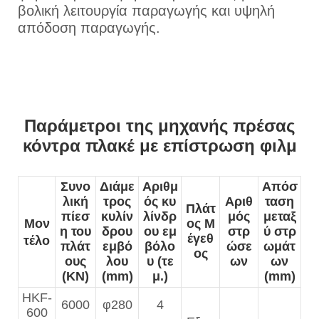
βολική λειτουργία παραγωγής και υψηλή
απόδοση παραγωγής.
Παράμετροι της μηχανής πρέσας
κόντρα πλακέ με επίστρωση φιλμ
Συνο
Διάμε
Αριθμ
Απόσ
λική
τρος
ός κυ
Αριθ
ταση
Πλάτ
πίεσ
κυλίν
λίνδρ
μός
μεταξ
Μον
ος Μ
η του
δρου
ου εμ
στρ
ύ στρ
έγεθ
τέλο
πλάτ
εμβό
βόλο
ώσε
ωμάτ
ος
ους
λου
υ (τε
ων
ων
(KN)
(mm)
μ.)
(mm)
HKF-
6000
φ280
4
600