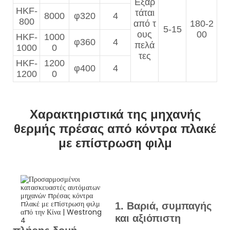
Εξαρ
HKF-
τάται
8000
φ320
4
800
από τ
180-2
5-15
ους
00
HKF-
1000
φ360
4
πελά
1000
0
τες
HKF-
1200
φ400
4
1200
0
Χαρακτηριστικά της μηχανής
θερμής πρέσας από κόντρα πλακέ
με επίστρωση φιλμ
1. Βαριά, συμπαγής
και αξιόπιστη