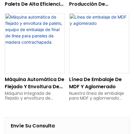
Palets De Alta Eficiencia
Producción De
(25 Pilas Por Hora) Para
Almohadillas Con
Protección De Paneles
Capacidad De 300
Piezas Por Hora
Máquina Automática De
Línea De Embalaje De
Flejado Y Envoltura De
MDF Y Aglomerado
Palets, Equipo De
Máquina integrada de
Nuestra línea de embalaje
flejado y envoltura de
para MDF y aglomerado
Embalaje De Final De
palets, diseñada para el
ofrece clasificación,
Línea Para Paneles De
embalaje de paneles de
apilamiento, envoltura y
madera contrachapada,
flejado totalmente
Madera
MDF y otros paneles de
automáticos, sustituyendo
Contrachapada.
madera. Combina el flejado
el trabajo manual por un
Envíe Su Consulta
y la envoltura en una sola
embalaje rápido y estable
unidad para un embalaje de
para su producción.