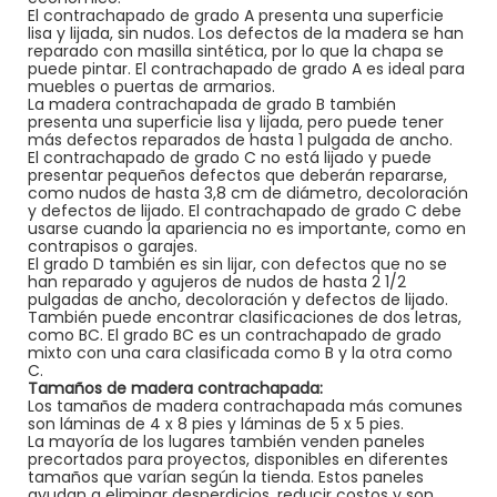
El contrachapado de grado A presenta una superficie
lisa y lijada, sin nudos. Los defectos de la madera se han
reparado con masilla sintética, por lo que la chapa se
puede pintar. El contrachapado de grado A es ideal para
muebles o puertas de armarios.
La madera contrachapada de grado B también
presenta una superficie lisa y lijada, pero puede tener
más defectos reparados de hasta 1 pulgada de ancho.
El contrachapado de grado C no está lijado y puede
presentar pequeños defectos que deberán repararse,
como nudos de hasta 3,8 cm de diámetro, decoloración
y defectos de lijado. El contrachapado de grado C debe
usarse cuando la apariencia no es importante, como en
contrapisos o garajes.
El grado D también es sin lijar, con defectos que no se
han reparado y agujeros de nudos de hasta 2 1/2
pulgadas de ancho, decoloración y defectos de lijado.
También puede encontrar clasificaciones de dos letras,
como BC. El grado BC es un contrachapado de grado
mixto con una cara clasificada como B y la otra como
C.
Tamaños de madera contrachapada:
Los tamaños de madera contrachapada más comunes
son láminas de 4 x 8 pies y láminas de 5 x 5 pies.
La mayoría de los lugares también venden paneles
precortados para proyectos, disponibles en diferentes
tamaños que varían según la tienda. Estos paneles
ayudan a eliminar desperdicios, reducir costos y son