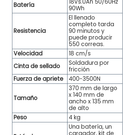
18Vs.0Ah 50/60Hz
Batería
90Wh
El llenado
completo tarda
Resistencia
90 minutos y
puede producir
550 correas.
Velocidad
18 cm/s
Soldadura por
Cinta de sellado
fricción
Fuerza de apriete
400-3500N
370 mm de largo
x 140 mm de
Tamaño
ancho x 135 mm
de alto
Peso
4 kg
Una batería, un
cargador, kit de