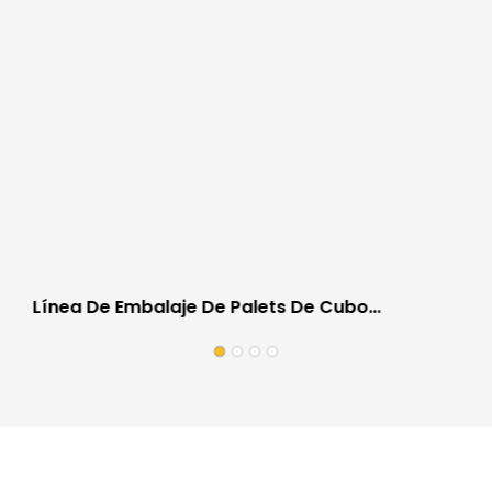
Línea De Embalaje De Palets De Cubo
Totalmente Automática Para La Industria
Automotriz A Prueba De Rayones