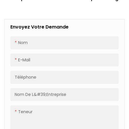
Efficace HM-A16 Pour
Robuste Pour Emballage
Entrepôt Logistique
Industriel, Force De
4500 N
Envoyez Votre Demande
Nom
E-Mail
Téléphone
Nom De L&#39;entreprise
Teneur