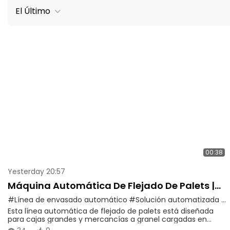
El Último
00:38
Yesterday 20:57
Máquina Automática De Flejado De Palets |
Línea De Producción Integrada Para El
#Línea de envasado automático
#Solución automatizada para el final de la línea de producción
Esta línea automática de flejado de palets está diseñada
Agrupamiento De Palets
para cajas grandes y mercancías a granel cargadas en
palets de madera, y es aplicable a una amplia gama de