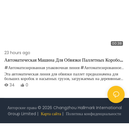
00:38
23 hours ago
Автоматическая Машина Для Обвязки Паллетных Коробок |
Интегрированная Линия По Формированию Паллетных
#Автоматизированная упаковочная линия
#Автоматизированное решение для завершающего этапа производства
Связок
Эта автоматическая линия для обвязки паллет предназначена для
больших коробок и насыпных грузов, загружаемых на деревянные
поддоны, и применима в широком спектре производственных и
34
0
логистических отраслей. Система обеспечивает автоматическую
подачу, точное позиционирование и автоматическое обматывание
ПЭТ/ПП лентой без ручного вмешательства. Она эффективно
консолидирует груз на паллетах, предотвращает разбрасывание и
истирание товаров во время наземной и морской транспортировки,
Авторские права © 2026 Changzhou Hallmark International
снижает трудозатраты и повышает эффективность всего процесса
Group Limited |
Карта сайта
|
Политика
конфиденциальности
упаковки. Возможность индивидуальной настройки схемы обвязки
позволяет адаптировать ее к размерам паллет, весу груза и
фактическим производственным потребностям на месте.