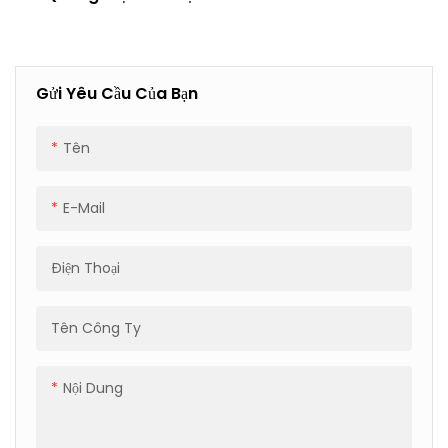
Cao Với Chức Năng Xếp
Pallet, Bảo Vệ Góc Và Bọc
Màng.
Gửi Yêu Cầu Của Bạn
Tên
E-Mail
Điện Thoại
Tên Công Ty
Nội Dung