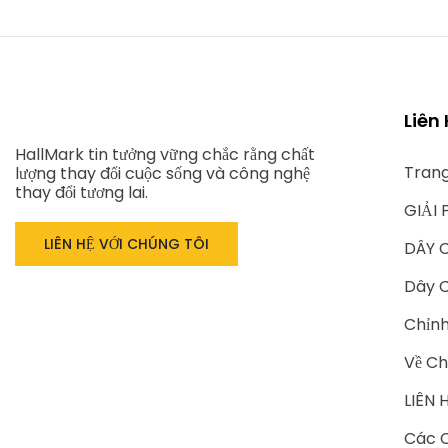
Liên
HallMark tin tưởng vững chắc rằng chất
Tran
lượng thay đổi cuộc sống và công nghệ
thay đổi tương lai.
GIẢI 
LIÊN HỆ VỚI CHÚNG TÔI
DÂY 
Dây C
Chỉn
Về Ch
LIÊN 
Các C