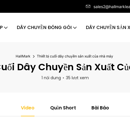
sales2@hallmarkle
ÁP
DÂY CHUYỀN ĐÓNG GÓI
DÂY CHUYỀN SẢN 
HallMark
Thiết bị cuối dây chuyền sản xuất của nhà máy
 Cuối Dây Chuyền Sản Xuất C
1 nội dung
35 lượt xem
Video
Quần Short
Bài Báo