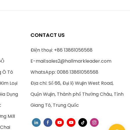
CONTACT US
Điện thoại: +86 13861056568
GỖ
E-mail:
sales2@hallmarkleader.com
g Ô Tô
WhatsApp: 0086 13861056568
Kim Loại
Địa chỉ: Số 66, Đại lộ Wujin West Road,
Gia Dụng
Quận Wujin, Thành phố Thường Châu, Tỉnh
t
Giang Tô, Trung Quốc
ng Mới
 Chai