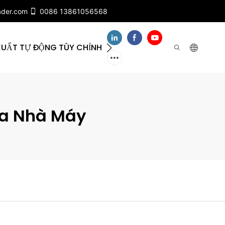
ader.com
0086 13861056568
XUẤT TỰ ĐỘNG TÙY CHỈNH
VỀ CHÚNG TÔI
LIÊ
ủa Nhà Máy