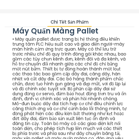
Chi Tiết Sản Phẩm
Máy Quấn Màng Pallet
• Máy quấn pallet được trang bị hệ thống điều khiển
trung tâm PLC hiệu suất cao và giao diện người-máy
màn hình cảm ứng trực quan. Máy có thể lưu trữ
trước nhiều chế độ quy trình đóng gói khác nhau, bao
gồm các tùy chọn kênh đơn, kênh đôi và đa kênh, và
hỗ trợ chuyển đổi nhanh giữa các chế độ chỉ bằng
một nút bấm. Thiết bị tự động hoàn thành một loạt
các thao tác bao gồm cấp dây đai, căng dây, hàn
nhiệt và cắt dây đai. Các bó hàng thành phẩm chắc
chắn, được tạo hình gọn gàng và đẹp mắt, với độ lặp lại
và độ chính xác tuyệt vời. Bộ phận cấp dây đai sử
dụng động cơ servo, đảm bảo hoạt động trơn tru và ổn
định, định vị chính xác và phản hồi nhanh chóng.
Mô-đun buộc dây đai tích hợp cơ chế điều chỉnh lực
căng thích ứng và cơ chế cảnh báo lỗi thông minh, tự
động phát hiện các điều kiện bất thường như kẹt hoặc
đứt dây đai, đảm bảo sản xuất liên tục ổn định và
đáng tin cậy. Toàn bộ máy có các giao diện kết nối
toàn diện, cho phép tích hợp liền mạch với các thiết
bị phía trước và phía sau như dây chuyền băng tải,
máy xếp pallet và máy quấn màng co, đáp ứng yêu