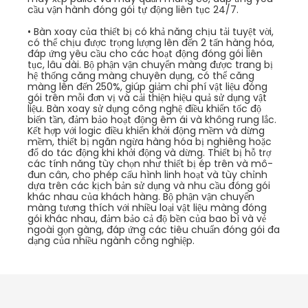
cầu vận hành đóng gói tự động liên tục 24/7.
•
Bàn xoay của thiết bị có khả năng chịu tải tuyệt vời,
có thể chịu được trọng lượng lên đến 2 tấn hàng hóa,
đáp ứng yêu cầu cho các hoạt động đóng gói liên
tục, lâu dài. Bộ phận vận chuyển màng được trang bị
hệ thống căng màng chuyên dụng, có thể căng
màng lên đến 250%, giúp giảm chi phí vật liệu đóng
gói trên mỗi đơn vị và cải thiện hiệu quả sử dụng vật
liệu. Bàn xoay sử dụng công nghệ điều khiển tốc độ
biến tần, đảm bảo hoạt động êm ái và không rung lắc.
Kết hợp với logic điều khiển khởi động mềm và dừng
mềm, thiết bị ngăn ngừa hàng hóa bị nghiêng hoặc
đổ do tác động khi khởi động và dừng. Thiết bị hỗ trợ
các tính năng tùy chọn như thiết bị ép trên và mô-
đun cân, cho phép cấu hình linh hoạt và tùy chỉnh
dựa trên các kịch bản sử dụng và nhu cầu đóng gói
khác nhau của khách hàng. Bộ phận vận chuyển
màng tương thích với nhiều loại vật liệu màng đóng
gói khác nhau, đảm bảo cả độ bền của bao bì và vẻ
ngoài gọn gàng, đáp ứng các tiêu chuẩn đóng gói đa
dạng của nhiều ngành công nghiệp.