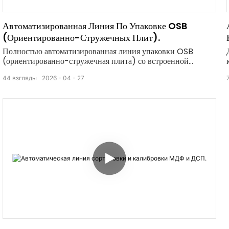
Автоматизированная Линия По Упаковке OSB
(ориентированно-Стружечных Плит).
Полностью автоматизированная линия упаковки OSB
(ориентированно-стружечная плита) со встроенной
защитой углов, обмоткой и обвязкой, высокая
44
взгляды
2026
04
27
эффективность и экономия трудозатрат при упаковке
древесных панелей в конце производственного процесса.