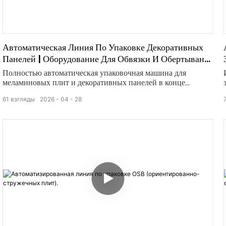
паллет для надежной вертикальной обвязки. Машина для
горизонтальной обвязки: обеспечивает полную боковую
фиксацию на 360 градусов для предотвращения смещения
груза во время транспортировки. Автоматизированная
роликовая конвейерная система: обеспечивает
Автоматическая Линия По Упаковке Декоративных
бесперебойную передачу тяжелых грузов между
Панелей | Оборудование Для Обвязки И Обертывания
упаковочными станциями.
В Конце Производственной Линии
Полностью автоматическая упаковочная машина для
меламиновых плит и декоративных панелей в конце
производственной линии. Стабильная работа, полная
61
взгляды
2026
04
28
защита, экономия трудозатрат и высокая эффективность
упаковки при производстве древесных панелей.