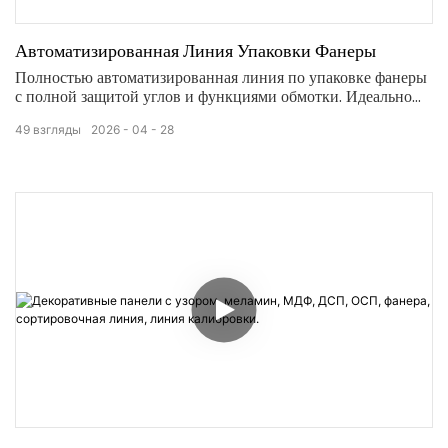
Автоматизированная Линия Упаковки Фанеры
Полностью автоматизированная линия по упаковке фанеры
с полной защитой углов и функциями обмотки. Идеально
подходит для деревообрабатывающей промышленности,
49
взгляды
2026
04
28
отличается стабильной работой и высокой
производительностью.