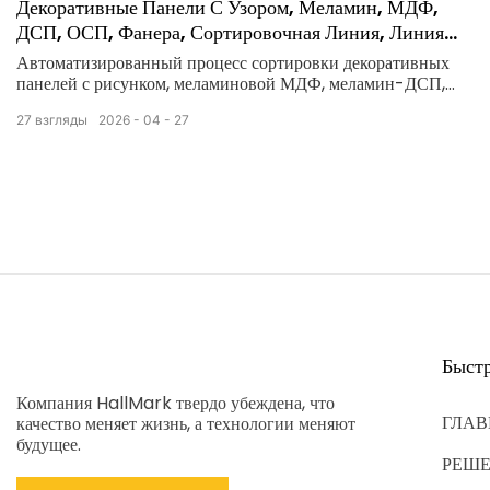
Декоративные Панели С Узором, Меламин, МДФ,
ДСП, ОСП, Фанера, Сортировочная Линия, Линия
Калибровки.
Автоматизированный процесс сортировки декоративных
панелей с рисунком, меламиновой МДФ, меламин-ДСП,
OSB и фанеры! Эта сортировочная линия использует
27
взгляды
2026
04
27
новейшую технологию визуального контроля на основе
искусственного интеллекта, которая позволяет точно
обнаруживать и сортировать эти материалы в соответствии
со спецификациями, толщиной и дефектами поверхности.
Быст
Компания HallMark твердо убеждена, что
ГЛАВ
качество меняет жизнь, а технологии меняют
будущее.
РЕШ