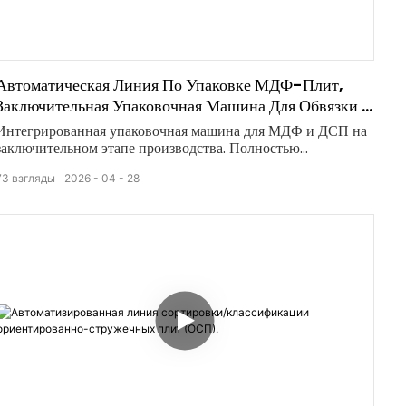
Автоматическая Линия По Упаковке МДФ-Плит,
Заключительная Упаковочная Машина Для Обвязки И
Обмотки.
Интегрированная упаковочная машина для МДФ и ДСП на
заключительном этапе производства. Полностью
автоматизированная работа, стабильная производительность
73
взгляды
2026
04
28
и надежная защитная упаковка для деревообрабатывающей
промышленности.