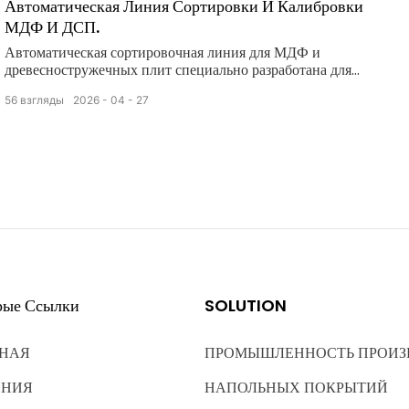
Автоматическая Линия Сортировки И Калибровки
МДФ И ДСП.
Автоматическая сортировочная линия для МДФ и
древесностружечных плит специально разработана для
сортировки готовых изделий из МДФ
56
взгляды
2026
04
27
(древесноволокнистой плиты средней плотности) и
древесностружечных плит (ДСП), полуфабрикатов и
древесных частиц. Она объединяет новейшие технологии
визуального контроля на основе искусственного
интеллекта, высокоточные датчики и полностью
автоматизированную технологию транспортировки и
сортировки, обеспечивая эффективную, точную и
интеллектуальную сортировку МДФ и древесностружечных
плит в соответствии со спецификациями, толщиной,
качеством поверхности, размером волокон/частиц и
степенью дефектности.
рые Ссылки
SOLUTION
НАЯ
ПРОМЫШЛЕННОСТЬ ПРОИЗ
ЕНИЯ
НАПОЛЬНЫХ ПОКРЫТИЙ