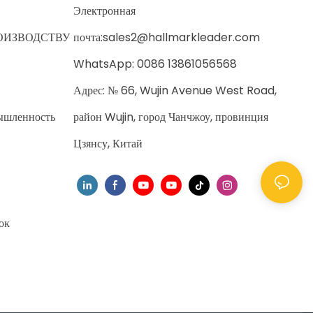
Электронная
ОИЗВОДСТВУ
почта:
sales2@hallmarkleader.com
WhatsApp: 0086 13861056568
Адрес: № 66, Wujin Avenue West Road,
ышленность
район Wujin, город Чанчжоу, провинция
Цзянсу, Китай
ок