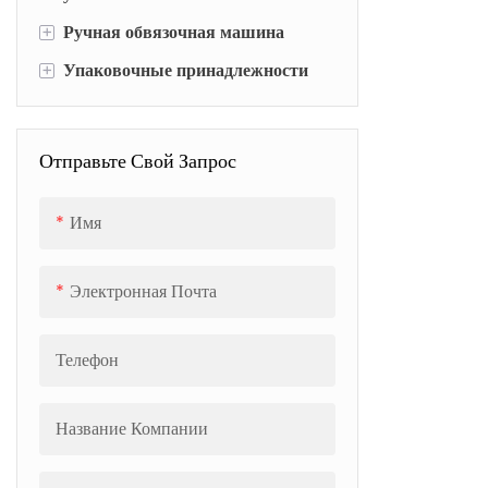
+
Ручная обвязочная машина
+
Упаковочные принадлежности
Пневматическая обвязочная
машина
Полипропиленовая стретч-
Электрическая обвязочная
пленка
машина
Отправьте Свой Запрос
ПЭТ-лента
Имя
Электронная Почта
Телефон
Название Компании