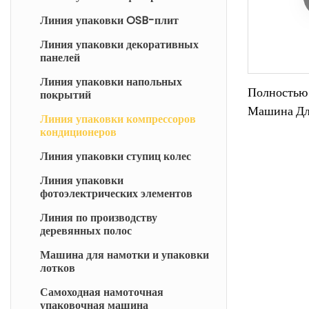
Линия упаковки OSB-плит
Линия упаковки декоративных
панелей
Линия упаковки напольных
Полностью
покрытий
Машина Дл
Линия упаковки компрессоров
Паллет Ко
кондиционеров
Переменног
Линия упаковки ступиц колес
Защитой От
Линия упаковки
фотоэлектрических элементов
Линия по производству
деревянных полос
Машина для намотки и упаковки
лотков
Самоходная намоточная
упаковочная машина