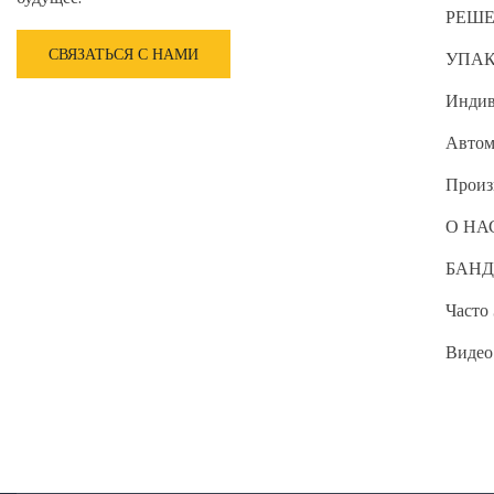
РЕШ
СВЯЗАТЬСЯ С НАМИ
УПА
Индив
Автом
Произ
О НА
БАНД
Часто
Видео