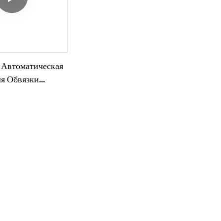
 Автоматическая
я Обвязки
мпрессором
о Тока С
 Царапин.