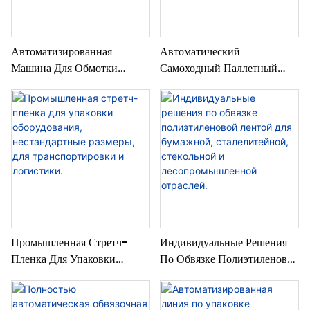
Автоматизированная
Автоматический
Машина Для Обмотки
Самоходный Паллетный
Паллет С Сервоприводом И
Обмотчик С Регулируемой
Предварительным
Скоростью И Натяжением
Растяжением Пленки На
Для Устойчивости.
250%.
Промышленная Стретч-
Индивидуальные Решения
Пленка Для Упаковки
По Обвязке Полиэтиленовой
Оборудования,
Лентой Для Бумажной,
Нестандартные Размеры,
Сталелитейной, Стекольной
Для Транспортировки И
И Лесопромышленной