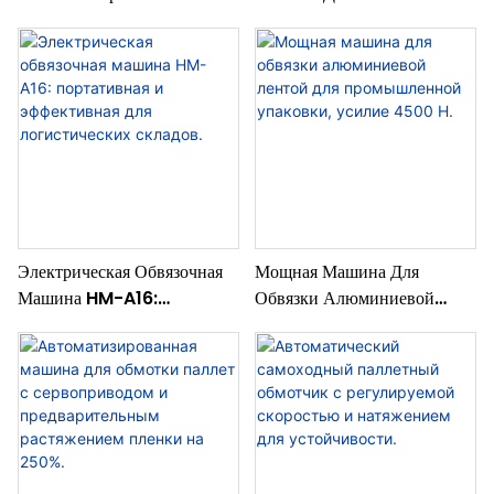
Для Упаковки Паллет В
Паллет Компрессором
Автомобильную
Переменного Тока С
Промышленность,
Защитой От Царапин.
Устойчивая К Царапинам.
Электрическая Обвязочная
Мощная Машина Для
Машина HM-A16:
Обвязки Алюминиевой
Портативная И
Лентой Для Промышленной
Эффективная Для
Упаковки, Усилие 4500 Н.
Логистических Складов.