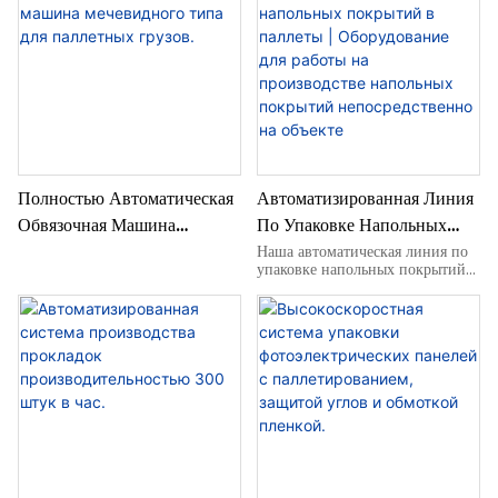
Логистики.
Отраслей.
Полностью Автоматическая
Автоматизированная Линия
Обвязочная Машина
По Упаковке Напольных
Мечевидного Типа Для
Покрытий В Паллеты |
Наша автоматическая линия по
упаковке напольных покрытий
Паллетных Грузов.
Оборудование Для Работы
на поддоны разработана
На Производстве
специально для производителей
деревянных напольных
Напольных Покрытий
покрытий. Эта полностью
Непосредственно На
автоматизированная система
завершающего этапа
Объекте
производства объединяет
роликовые конвейеры,
высоконатяжную обвязочную
машину для поддонов и машину
для обмотки стрейч-пленкой для
автоматической