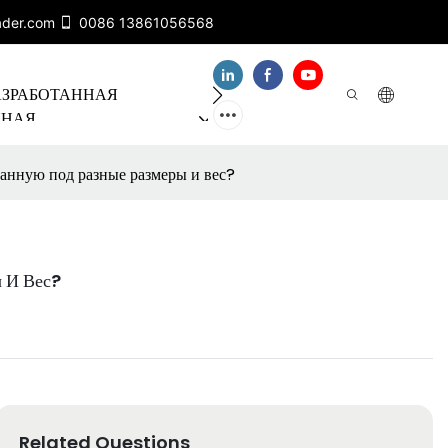
ader.com
0086 13861056568
АЗРАБОТАННАЯ
О НАС
БАНДА ХОЛБ
ННАЯ
Я ЛИНИЯ
ванную под разные размеры и вес?
 И Вес?
Related Questions