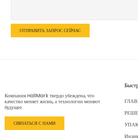
ОТПРАВИТЬ ЗАПРОС СЕЙЧАС
Быст
Компания HallMark твердо убеждена, что
ГЛАВ
качество меняет жизнь, а технологии меняют
будущее.
РЕШ
СВЯЗАТЬСЯ С НАМИ
УПА
Индив