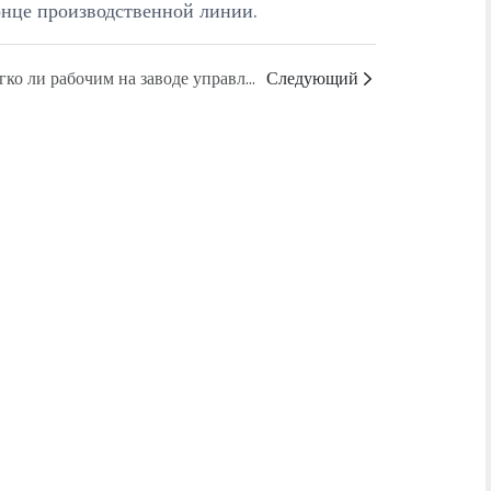
онце производственной линии.
Легко ли рабочим на заводе управлять упаковочной машиной на заключительном этапе производственной линии?
Следующий