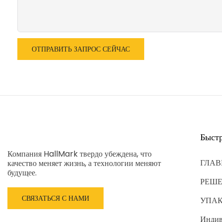
ОТПРАВИТЬ ЗАПРОС СЕЙЧАС
Быст
Компания HallMark твердо убеждена, что
ГЛАВ
качество меняет жизнь, а технологии меняют
будущее.
РЕШ
СВЯЗАТЬСЯ С НАМИ
УПА
Индив