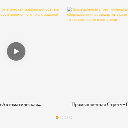
 Автоматическая
Промышленная Стретч-П
я Обвязки Паллет
Упаковки Оборудования,
ром Переменного Тока С
Нестандартные Размеры,
т Царапин.
Транспортировки И Логи