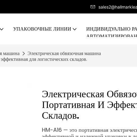
sales2@hallmarkle
УПАКОВОЧНЫЕ ЛИНИИ
ИНДИВИДУАЛЬНО Р
АВТОМАТИЗИРОВА
ПРОИЗВОДСТВЕННА
ая машина
Электрическая обвязочная машина
эффективная для логистических складов.
Электрическая Обвяз
Портативная И Эффек
Складов.
HM-A16 — это портативная электрическ
эффективной и надежной упаковки в ло