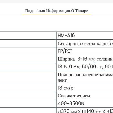
Подробная Информация О Товаре
E
HM-A16
Сенсорный светодиодный с
PP/PET
Ширина 13-16 мм, толщина
18 В, 0 Ач, 50/60 Гц, 90 
Полное наполнение занима
лент.
18 см/с
Сварка трением
400-3500N
Д370 мм x Ш140 мм x В1