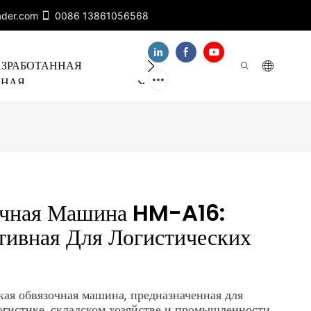
ader.com
0086 13861056568
АЗРАБОТАННАЯ
О НАС
БАНДА ХОЛБ
ННАЯ
Я ЛИНИЯ
очная Машина HM-A16:
тивная Для Логистических
ая обвязочная машина, предназначенная для
гистике, складском хозяйстве и промышленности.