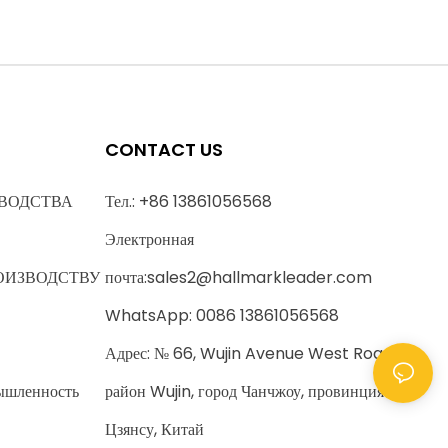
CONTACT US
ВОДСТВА
Тел.: +86 13861056568
Электронная
ОИЗВОДСТВУ
почта:
sales2@hallmarkleader.com
WhatsApp: 0086 13861056568
Адрес: № 66, Wujin Avenue West Road,
ышленность
район Wujin, город Чанчжоу, провинция
Цзянсу, Китай