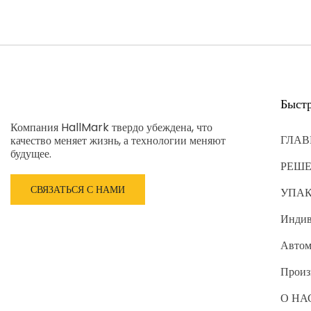
Быст
Компания HallMark твердо убеждена, что
ГЛАВ
качество меняет жизнь, а технологии меняют
будущее.
РЕШ
СВЯЗАТЬСЯ С НАМИ
УПА
Индив
Автом
Произ
О НА