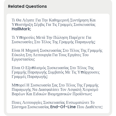
Related Questions
Τι Θα Λέγατε Για Την Καθημερινή Συντήρηση Και
Υποστήριξη Σέρβις Για Τις Γραμμές Συσκευασίας
HallMark;
Τι Υπηρεσίες Μετά Την Πώληση Παρέχετε Για
Συσκευασίες Στο Τέλος Της Γραμμής Παραγωγής;
Είναι Η Μηχανή Συσκευασίας Στο Τέλος Της Γραμμής
Εύκολη Στη Λειτουργία Για Τους Εργάτες Του
Εργοστασίου;
Είναι Ο Εξοπλισμός Συσκευασίας Στο Τέλος Της
Γραμμής Παραγωγής Συμβατός Με Τις Υπάρχουσες
Γραμμές Παραγωγής;
Μπορεί Η Συσκευασία Σας Στο Τέλος Της Γραμμής
Παραγωγής Να Διασφαλίσει Τον Ασφαλή Χειρισμό
Βαρέων Και Ειδικών Βιομηχανικών Προϊόντων;
Ποιες Λειτουργίες Συσκευασίας Ενσωματώνει Το
Σύστημα Συσκευασίας End-Of-Line Που Διαθέτετε;