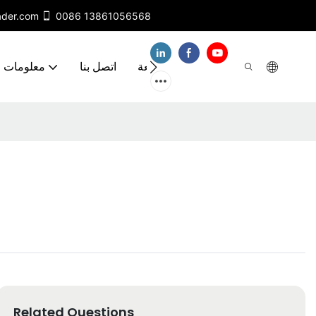
ader.com
0086 13861056568
مقاطع فيديو
الأسئلة الشائعة
اتصل بنا
معلومات ع
Related Questions