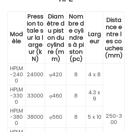
Press
Diam
Nom
Dista
ion to
ètre d
bre d
nce e
tale s
u pist
e cyli
Mod
Larg
ntre l
ur la l
on du
ndre
èle
eur
es co
arge
cylind
s à pi
uches
ur (k
re (m
ston
(mm)
N)
m)
(pc)
HPLM
-240
24000
φ420
8
4 x 8
0
HPLM
4.3 x
-330
33000
φ460
8
9
0
HPLM
250-3
-380
38000
φ560
8
5 x 10
00
0
HPLM