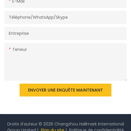
E-Mail
Téléphone/WhatsApp/Skype
Entreprise
Teneur
ENVOYER UNE ENQUÊTE MAINTENANT
Droits d'auteur © 2026 Changzhou Hallmark International
Group Limited |
Plan du site
|
Politique
de confidentialité