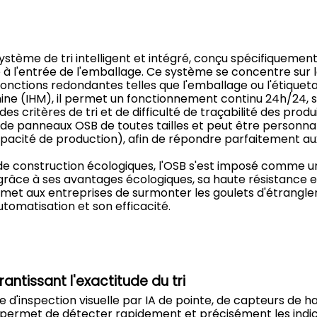
ystème de tri intelligent et intégré, conçu spécifiquemen
 à l'entrée de l'emballage. Ce système se concentre sur le
ans fonctions redondantes telles que l'emballage ou l'étiqu
(IHM), il permet un fonctionnement continu 24h/24, san
 critères de tri et de difficulté de traçabilité des produ
de panneaux OSB de toutes tailles et peut être personnal
apacité de production), afin de répondre parfaitement aux
 construction écologiques, l'OSB s'est imposé comme un 
grâce à ses avantages écologiques, sa haute résistance et 
ermet aux entreprises de surmonter les goulets d'étrangle
utomatisation et son efficacité.
rantissant l'exactitude du tri
 d'inspection visuelle par IA de pointe, de capteurs de h
e permet de détecter rapidement et précisément les ind