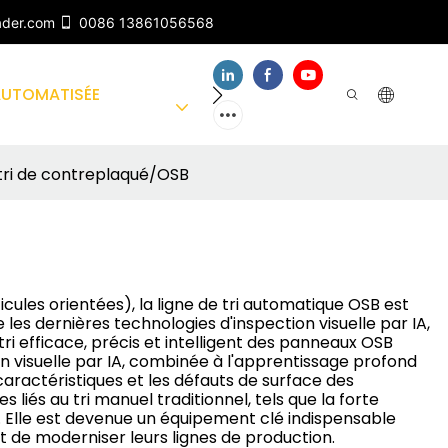
ader.com
0086 13861056568
AUTOMATISÉE
À PROPOS DE NOUS
CO
 tri de contreplaqué/OSB
cules orientées), la ligne de tri automatique OSB est
les dernières technologies d'inspection visuelle par IA,
i efficace, précis et intelligent des panneaux OSB
tion visuelle par IA, combinée à l'apprentissage profond
ractéristiques et les défauts de surface des
liés au tri manuel traditionnel, tels que la forte
lité. Elle est devenue un équipement clé indispensable
et de moderniser leurs lignes de production.