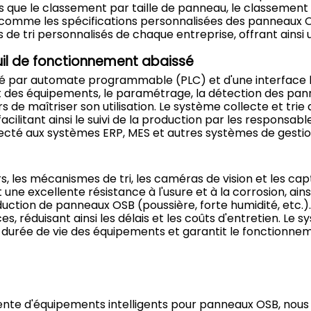
ls que le classement par taille de panneau, le classement
res, comme les spécifications personnalisées des panneaux 
 de tri personnalisés de chaque entreprise, offrant ainsi u
seuil de fonctionnement abaissé
lisé par automate programmable (PLC) et d'une interfac
des équipements, le paramétrage, la détection des pannes
s de maîtriser son utilisation. Le système collecte et tri
acilitant ainsi le suivi de la production par les responsable
ecté aux systèmes ERP, MES et autres systèmes de gestion
s, les mécanismes de tri, les caméras de vision et les ca
 une excellente résistance à l'usure et à la corrosion, ain
oduction de panneaux OSB (poussière, forte humidité, etc.)
s, réduisant ainsi les délais et les coûts d'entretien. 
a durée de vie des équipements et garantit le fonctionneme
ente d'équipements intelligents pour panneaux OSB, nous