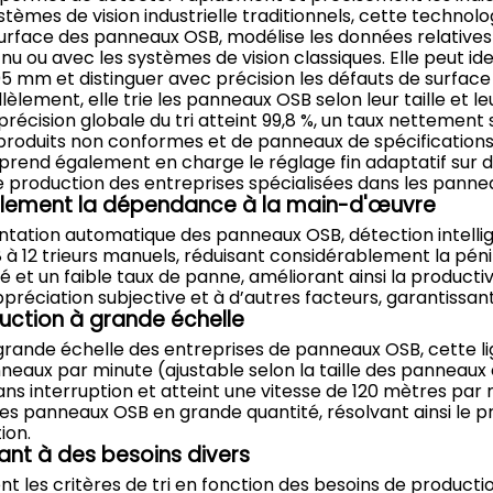
mes de vision industrielle traditionnels, cette technolog
rface des panneaux OSB, modélise les données relatives a
'œil nu ou avec les systèmes de vision classiques. Elle peut 
 mm et distinguer avec précision les défauts de surface tel
lèlement, elle trie les panneaux OSB selon leur taille et le
écision globale du tri atteint 99,8 %, un taux nettement su
oduits non conformes et de panneaux de spécifications di
prend également en charge le réglage fin adaptatif sur de
e production des entreprises spécialisées dans les panne
ablement la dépendance à la main-d'œuvre
tation automatique des panneaux OSB, détection intelligen
 8 à 12 trieurs manuels, réduisant considérablement la pén
et un faible taux de panne, améliorant ainsi la productivit
réciation subjective et à d’autres facteurs, garantissant la
duction à grande échelle
ande échelle des entreprises de panneaux OSB, cette li
neaux par minute (ajustable selon la taille des panneaux 
ans interruption et atteint une vitesse de 120 mètres pa
 des panneaux OSB en grande quantité, résolvant ainsi le p
ion.
ant à des besoins divers
 les critères de tri en fonction des besoins de product