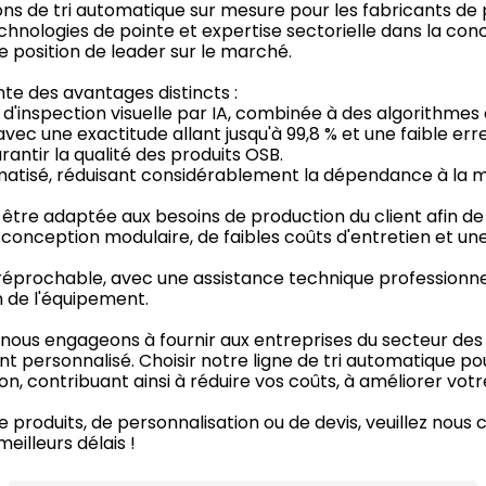
utions de tri automatique sur mesure pour les fabricants
echnologies de pointe et expertise sectorielle dans la con
 position de leader sur le marché.
te des avantages distincts :
e d'inspection visuelle par IA, combinée à des algorithme
ec une exactitude allant jusqu'à 99,8 % et une faible err
antir la qualité des produits OSB.
isé, réduisant considérablement la dépendance à la ma
être adaptée aux besoins de production du client afin de 
onception modulaire, de faibles coûts d'entretien et une
éprochable, avec une assistance technique professionnel
on de l'équipement.
et nous engageons à fournir aux entreprises du secteur 
ent personnalisé. Choisir notre ligne de tri automatique p
on, contribuant ainsi à réduire vos coûts, à améliorer votr
 produits, de personnalisation ou de devis, veuillez nous 
eilleurs délais !