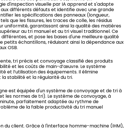
ie d'inspection visuelle par IA apprend et s'adapte
ux différents défauts et identifie avec une grande
identifier les spécifications des panneaux (longueur,
s que les fissures, les traces de colle, les résidus
ur uniformité, garantissant ainsi la qualité des matières
périeur au tri manuel et au tri visuel traditionnel. Ce
fférentes, et pose les bases d'une meilleure qualité
 petits échantillons, réduisant ainsi la dépendance aux
aux OSB.
te, tri précis et convoyage classifié des produits
ibilité et les coûts de main-d’œuvre. Le système
é et l’utilisation des équipements. Il élimine
 stabilité et la régularité du tri.
gne est équipée d'un système de convoyage et de tri à
et les normes de tri). Le système de convoyage, à
r minute, parfaitement adaptée au rythme de
roblème de la faible productivité du tri manuel
ion du client. Grâce à l'interface homme-machine (IHM),