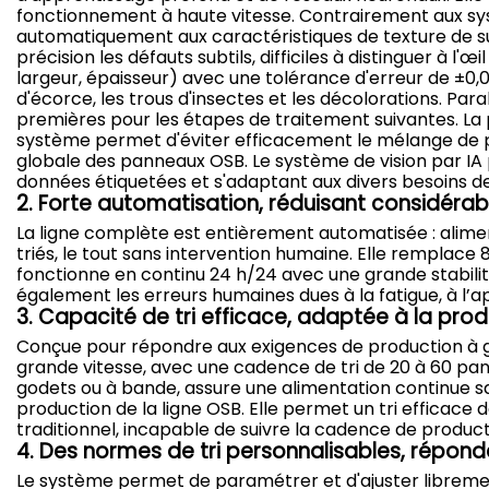
fonctionnement à haute vitesse. Contrairement aux systè
automatiquement aux caractéristiques de texture de su
précision les défauts subtils, difficiles à distinguer à l
largeur, épaisseur) avec une tolérance d'erreur de ±0,05
d'écorce, les trous d'insectes et les décolorations. Paral
premières pour les étapes de traitement suivantes. La pr
système permet d'éviter efficacement le mélange de pr
globale des panneaux OSB. Le système de vision par IA 
données étiquetées et s'adaptant aux divers besoins d
2. Forte automatisation, réduisant considér
La ligne complète est entièrement automatisée : alimen
triés, le tout sans intervention humaine. Elle remplace
fonctionne en continu 24 h/24 avec une grande stabilité 
également les erreurs humaines dues à la fatigue, à l’app
3. Capacité de tri efficace, adaptée à la pro
Conçue pour répondre aux exigences de production à gr
grande vitesse, avec une cadence de tri de 20 à 60 pan
godets ou à bande, assure une alimentation continue s
production de la ligne OSB. Elle permet un tri efficace
traditionnel, incapable de suivre la cadence de product
4. Des normes de tri personnalisables, répond
Le système permet de paramétrer et d'ajuster librement