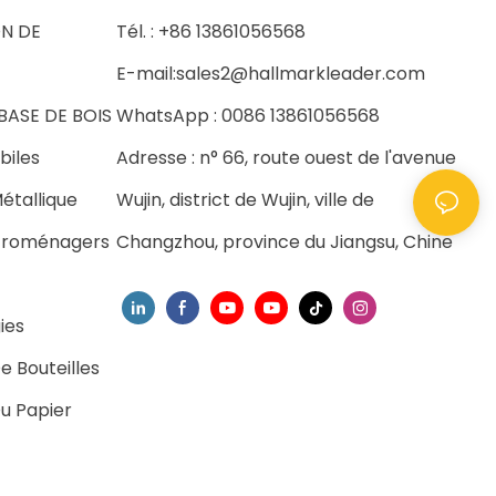
ON DE
Tél. : +86 13861056568
E-mail:
sales2@hallmarkleader.com
BASE DE BOIS
WhatsApp : 0086 13861056568
biles
Adresse : n° 66, route ouest de l'avenue
Métallique
Wujin, district de Wujin, ville de
ctroménagers
Changzhou, province du Jiangsu, Chine
ies
e Bouteilles
Du Papier