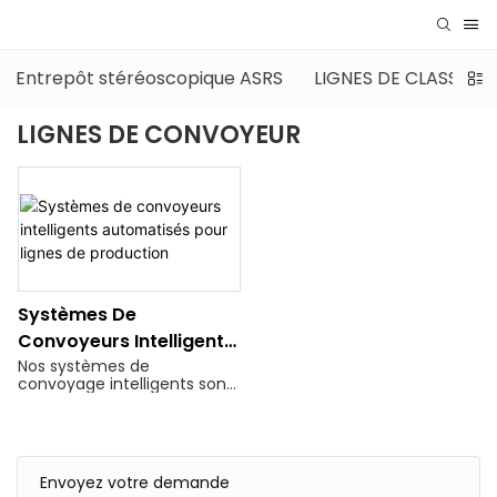
Entrepôt stéréoscopique ASRS
LIGNES DE CLASSEM
LIGNES DE CONVOYEUR
Systèmes De
Convoyeurs Intelligents
Automatisés Pour
Nos systèmes de
convoyage intelligents sont
Lignes De Production
conçus pour une application
universelle et
intersectorielle, couvrant la
fabrication, la logistique,
l'emballage,
Envoyez votre demande
l'agroalimentaire, la