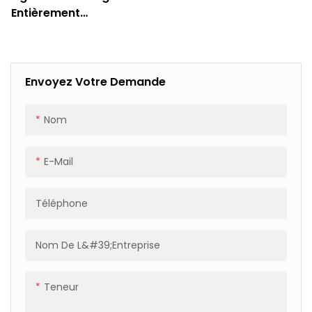
Entièrement
Automatisée Pour
Palettes À Moyeu,
Destinée À L'industrie
Automobile Et
Envoyez Votre Demande
Résistante Aux Rayures.
Nom
E-Mail
Téléphone
Nom De L&#39;entreprise
Teneur