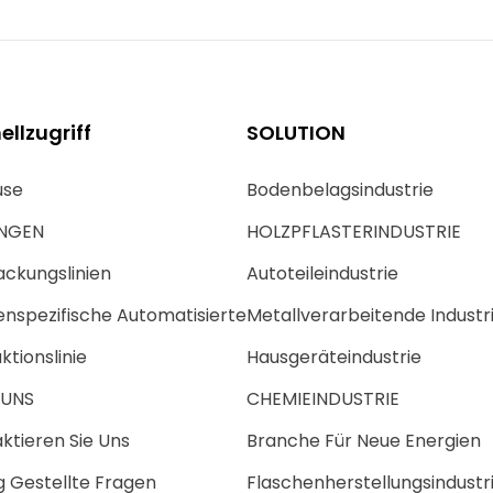
ellzugriff
SOLUTION
use
Bodenbelagsindustrie
NGEN
HOLZPFLASTERINDUSTRIE
ckungslinien
Autoteileindustrie
nspezifische Automatisierte
Metallverarbeitende Industr
ktionslinie
Hausgeräteindustrie
 UNS
CHEMIEINDUSTRIE
ktieren Sie Uns
Branche Für Neue Energien
g Gestellte Fragen
Flaschenherstellungsindustr