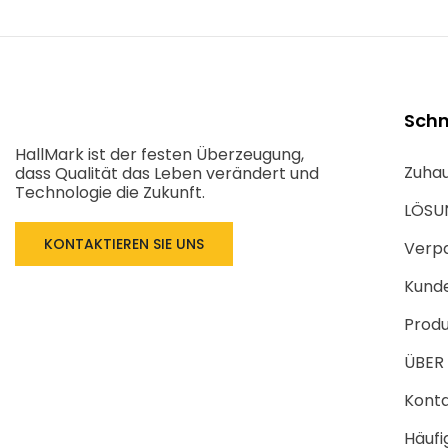
Schn
HallMark ist der festen Überzeugung,
Zuha
dass Qualität das Leben verändert und
Technologie die Zukunft.
LÖSU
KONTAKTIEREN SIE UNS
Verpa
Kunde
Produ
ÜBER
Konta
Häufi