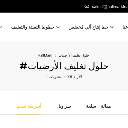
sales2@hallmarkle
نا
خط إنتاج آلي مُخصّص
خطوط التعبئة والتغليف
حلول تغليف الأرضيات
HallMark
#حلول تغليف الأرضيات
38 الآراء
1 محتويات
مقالة - سلعة
سراويل
أشرطة فيديو