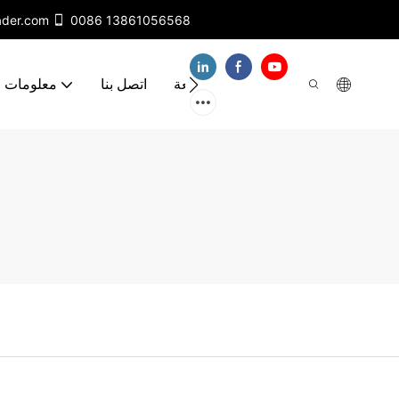
ader.com
0086 13861056568
مقاطع فيديو
الأسئلة الشائعة
اتصل بنا
معلومات ع