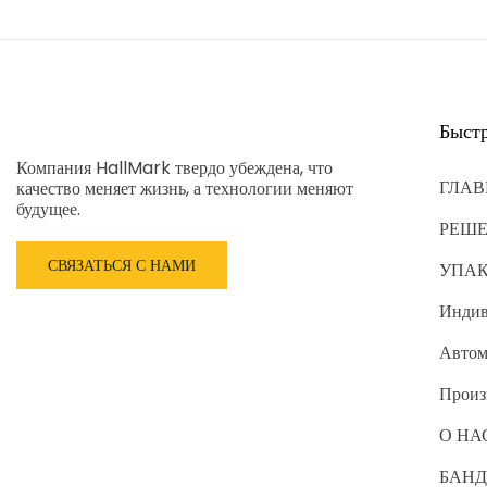
Быст
Компания HallMark твердо убеждена, что
ГЛАВ
качество меняет жизнь, а технологии меняют
будущее.
РЕШ
СВЯЗАТЬСЯ С НАМИ
УПА
Индив
Автом
Произ
О НА
БАНД