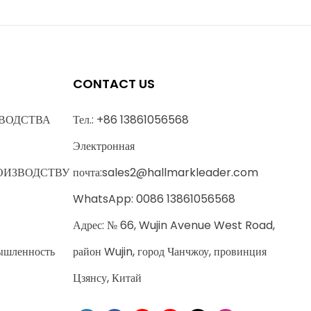
CONTACT US
ВОДСТВА
Тел.: +86 13861056568
Электронная
ОИЗВОДСТВУ
почта:
sales2@hallmarkleader.com
WhatsApp: 0086 13861056568
Адрес: № 66, Wujin Avenue West Road,
ышленность
район Wujin, город Чанчжоу, провинция
Цзянсу, Китай