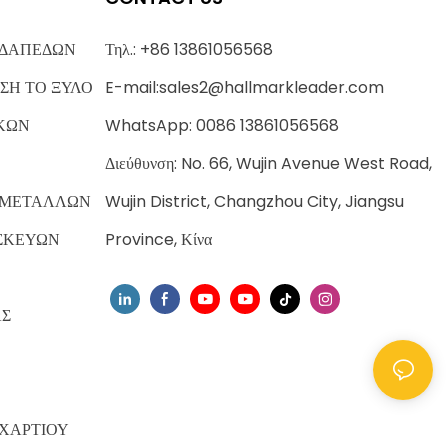
 ΔΑΠΕΔΩΝ
Τηλ.: +86 13861056568
ΣΗ ΤΟ ΞΥΛΟ
E-mail:
sales2@hallmarkleader.com
ΚΩΝ
WhatsApp: 0086 13861056568
Διεύθυνση: No. 66, Wujin Avenue West Road,
 ΜΕΤΑΛΛΩΝ
Wujin District, Changzhou City, Jiangsu
ΣΚΕΥΩΝ
Province, Κίνα
ΑΣ
ΧΑΡΤΙΟΥ