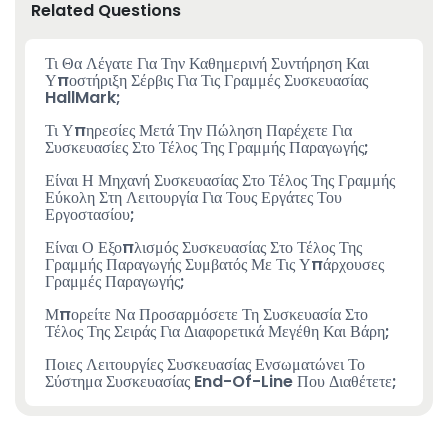
Related Questions
Τι Θα Λέγατε Για Την Καθημερινή Συντήρηση Και
Υποστήριξη Σέρβις Για Τις Γραμμές Συσκευασίας
HallMark;
Τι Υπηρεσίες Μετά Την Πώληση Παρέχετε Για
Συσκευασίες Στο Τέλος Της Γραμμής Παραγωγής;
Είναι Η Μηχανή Συσκευασίας Στο Τέλος Της Γραμμής
Εύκολη Στη Λειτουργία Για Τους Εργάτες Του
Εργοστασίου;
Είναι Ο Εξοπλισμός Συσκευασίας Στο Τέλος Της
Γραμμής Παραγωγής Συμβατός Με Τις Υπάρχουσες
Γραμμές Παραγωγής;
Μπορείτε Να Προσαρμόσετε Τη Συσκευασία Στο
Τέλος Της Σειράς Για Διαφορετικά Μεγέθη Και Βάρη;
Ποιες Λειτουργίες Συσκευασίας Ενσωματώνει Το
Σύστημα Συσκευασίας End-Of-Line Που Διαθέτετε;