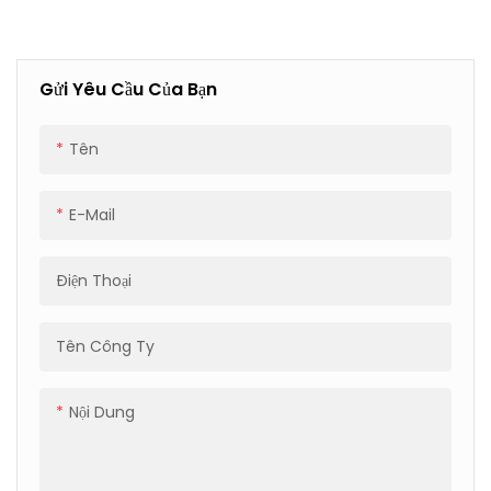
Dùng Trong Đóng Gói
Công Nghiệp, Lực Ép
4500N.
Gửi Yêu Cầu Của Bạn
Tên
E-Mail
Điện Thoại
Tên Công Ty
Nội Dung