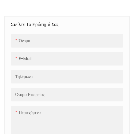
Κράμα Για Βιομηχανικές
Συσκευασίες 4500N Force
Στείλτε Το Ερώτημά Σας
Όνομα
E-Mail
Τηλέφωνο
Όνομα Εταιρείας
Περιεχόμενο