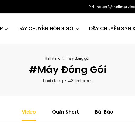
sales2@hallmarkle
ÁP
DÂY CHUYỀN ĐÓNG GÓI
DÂY CHUYỀN SẢN 
HallMark
máy đóng gói
#máy Đóng Gói
1 nội dung
43 lượt xem
Video
Quần Short
Bài Báo