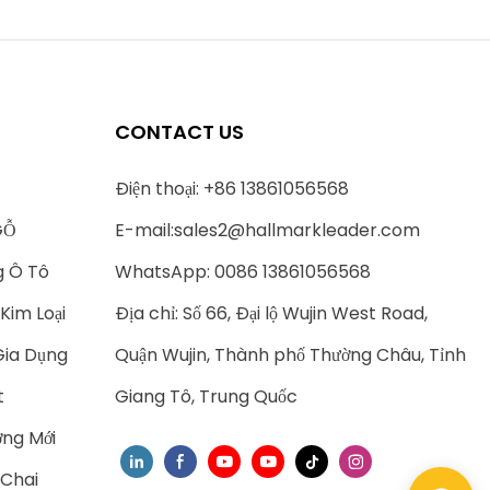
CONTACT US
Điện thoại: +86 13861056568
GỖ
E-mail:
sales2@hallmarkleader.com
g Ô Tô
WhatsApp: 0086 13861056568
Kim Loại
Địa chỉ: Số 66, Đại lộ Wujin West Road,
Gia Dụng
Quận Wujin, Thành phố Thường Châu, Tỉnh
t
Giang Tô, Trung Quốc
ng Mới
 Chai