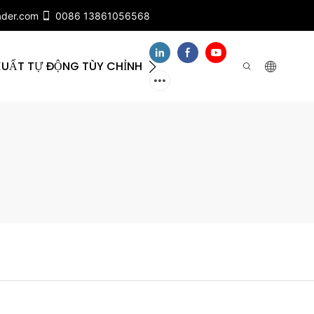
ader.com
0086 13861056568
XUẤT TỰ ĐỘNG TÙY CHỈNH
VỀ CHÚNG TÔI
LIÊ