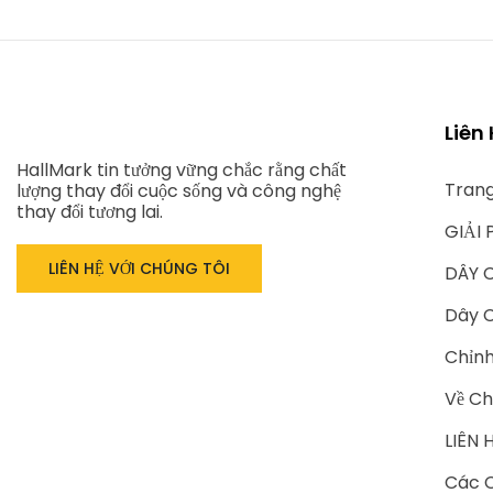
Liên
HallMark tin tưởng vững chắc rằng chất
Tran
lượng thay đổi cuộc sống và công nghệ
thay đổi tương lai.
GIẢI 
LIÊN HỆ VỚI CHÚNG TÔI
DÂY 
Dây C
Chỉn
Về Ch
LIÊN 
Các C